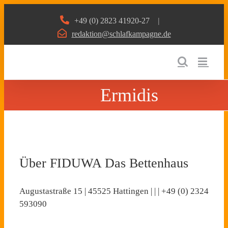
Zum
+49 (0) 2823 41920-27
|
Inhalt
redaktion@schlafkampagne.de
springen
Ermidis
Über
FIDUWA Das Bettenhaus
Augustastraße 15 | 45525 Hattingen | | | +49 (0) 2324
593090