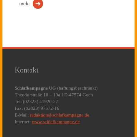
mehr
Kontakt
Schlafkampagne UG
(haftungsbeschränkt)
Theodorstraße 10 – 10a I D-47574 Goch
Tel: (02823) 41920-27
Fax: (02823) 97572-16
E-Mail:
redaktion@schlafkampagne.de
Internet:
www.schlafkampagne.de