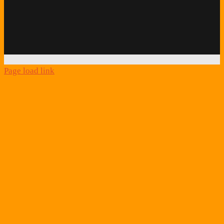
Facebook
Twitter
Instagram
Podcast
Alexa
Schlafcoach
Quick
Link
Page load link