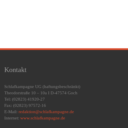
Kontakt
Schlafkampagne UG
(haftungsbeschränkt)
Theodorstraße 10 – 10a I D-47574 Goch
Tel: (02823) 41920-27
Fax: (02823) 97572-16
E-Mail:
redaktion@schlafkampagne.de
Internet:
www.schlafkampagne.de