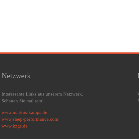
Netzwerk
Interessante Links aus unserem Netzwerk.
Schauen Sie mal rein!
www.markus-kamps.de
www.sleep-performance.com
www.kzgs.de