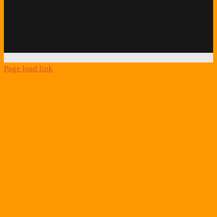
Facebook
Twitter
Instagram
Podcast
Alexa
Schlafcoach
Quick
Link
Page load link