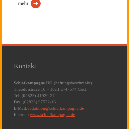
mehr
Kontakt
Schlafkampagne UG
(haftungsbeschränkt)
Theodorstraße 10 – 10a I D-47574 Goch
Tel: (02823) 41920-27
Fax: (02823) 97572-16
E-Mail:
redaktion@schlafkampagne.de
Internet:
www.schlafkampagne.de