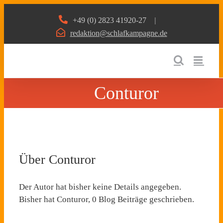
Zum
+49 (0) 2823 41920-27
|
Inhalt
redaktion@schlafkampagne.de
springen
Conturor
Über
Conturor
Der Autor hat bisher keine Details angegeben.
Bisher hat Conturor, 0 Blog Beiträge geschrieben.