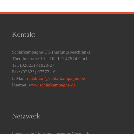
Kontakt
Schlafkampagne UG
(haftungsbeschränkt)
Theodorstraße 10 – 10a I D-47574 Goch
Tel: (02823) 41920-27
Fax: (02823) 97572-16
E-Mail:
redaktion@schlafkampagne.de
Internet:
www.schlafkampagne.de
Netzwerk
Interessante Links aus unserem Netzwerk.