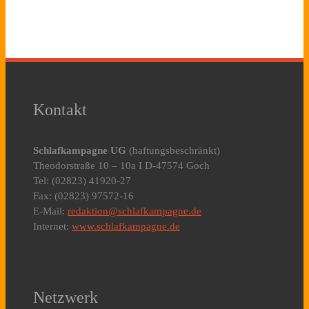
Kontakt
Schlafkampagne UG
(haftungsbeschränkt)
Theodorstraße 10 – 10a I D-47574 Goch
Tel: (02823) 41920-27
Fax: (02823) 97572-16
E-Mail:
redaktion@schlafkampagne.de
Internet:
www.schlafkampagne.de
Netzwerk