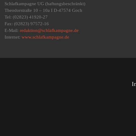
Schlafkampagne UG
(haftungsbeschränkt)
Theodorstraße 10 – 10a I D-47574 Goch
Tel: (02823) 41920-27
Fax: (02823) 97572-16
E-Mail:
redaktion@schlafkampagne.de
Internet:
www.schlafkampagne.de
I