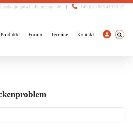
|
redaktion@schlafkampagne.de
+49 (0) 2823 41920-27
Produkte
Forum
Termine
Kontakt
ückenproblem