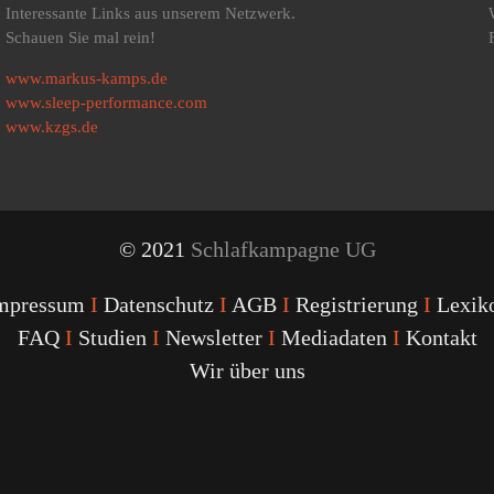
Interessante Links aus unserem Netzwerk.
Schauen Sie mal rein!
www.markus-kamps.de
www.sleep-performance.com
www.kzgs.de
© 2021
Schlafkampagne UG
mpressum
I
Datenschutz
I
AGB
I
Registrierung
I
Lexik
FAQ
I
Studien
I
Newsletter
I
Mediadaten
I
Kontakt
Wir über uns
Youtube
Facebook
Twitter
Instagram
Podcast
Alexa