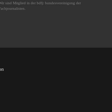
Wir sind Mitglied in der bdfj: bundesvereinigung der
Fachjournalisten.
on