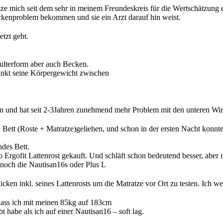
tze mich seit dem sehr in meinem Freundeskreis für die Wertschätzung e
ckenproblem bekommen und sie ein Arzt darauf hin weist.
tzt geht.
hulterform aber auch Becken.
ankt seine Körpergewicht zwischen
tzen und hat seit 2-3Jahren zunehmend mehr Problem mit den unteren Wir
 Bett (Roste + Matratze)geliehen, und schon in der ersten Nacht konnt
ndes Bett.
o Ergofit Lattenrost gekauft. Und schläft schon bedeutend besser, abe
 noch die Nautisan16s oder Plus L
cken inkl. seines Lattenrosts um die Matratze vor Ort zu testen. Ich wei
, dass ich mit meinen 85kg auf 183cm
 habe als ich auf einer Nautisan16 – soft lag.