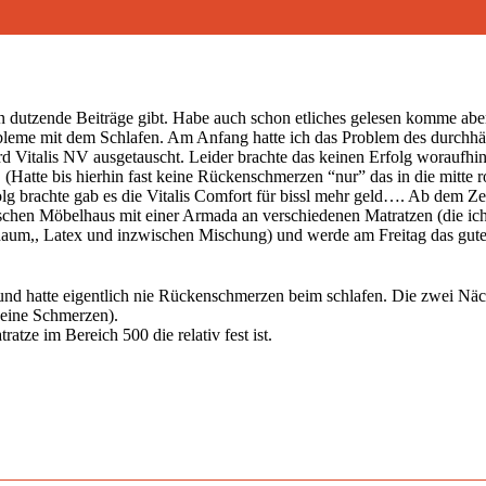
dutzende Beiträge gibt. Habe auch schon etliches gelesen komme aber n
obleme mit dem Schlafen. Am Anfang hatte ich das Problem des durchh
d Vitalis NV ausgetauscht. Leider brachte das keinen Erfolg woraufhi
(Hatte bis hierhin fast keine Rückenschmerzen “nur” das in die mitte 
lg brachte gab es die Vitalis Comfort für bissl mehr geld…. Ab dem 
chen Möbelhaus mit einer Armada an verschiedenen Matratzen (die ich j
aum,, Latex und inzwischen Mischung) und werde am Freitag das gut
nd hatte eigentlich nie Rückenschmerzen beim schlafen. Die zwei Näc
keine Schmerzen).
tze im Bereich 500 die relativ fest ist.