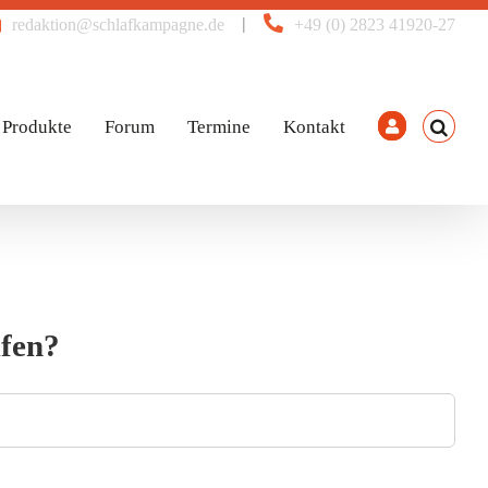
|
redaktion@schlafkampagne.de
+49 (0) 2823 41920-27
Produkte
Forum
Termine
Kontakt
ufen?