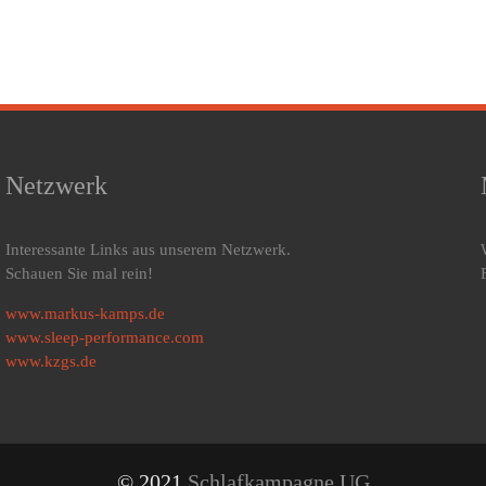
Netzwerk
Interessante Links aus unserem Netzwerk.
Schauen Sie mal rein!
www.markus-kamps.de
www.sleep-performance.com
www.kzgs.de
© 2021
Schlafkampagne UG