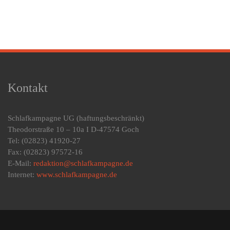
Kontakt
Schlafkampagne UG
(haftungsbeschränkt)
Theodorstraße 10 – 10a I D-47574 Goch
Tel: (02823) 41920-27
Fax: (02823) 97572-16
E-Mail:
redaktion@schlafkampagne.de
Internet:
www.schlafkampagne.de