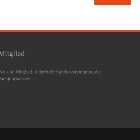
Mitglied
Wir sind Mitglied in der bdfj: bundesvereinigung der
Fachjournalisten.