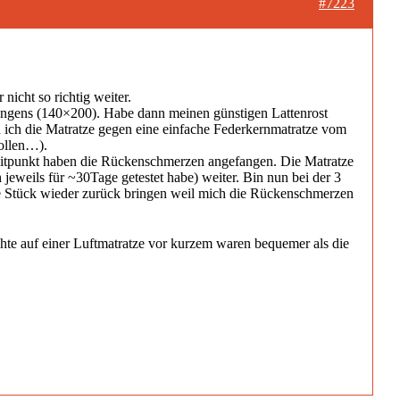
#7223
icht so richtig weiter.
ängens (140×200). Habe dann meinen günstigen Lattenrost
n ich die Matratze gegen eine einfache Federkernmatratze vom
rollen…).
Zeitpunkt haben die Rückenschmerzen angefangen. Die Matratze
eweils für ~30Tage getestet habe) weiter. Bin nun bei der 3
e Stück wieder zurück bringen weil mich die Rückenschmerzen
hte auf einer Luftmatratze vor kurzem waren bequemer als die