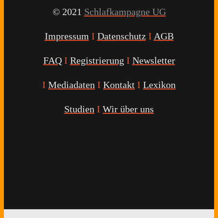
© 2021
Schlafkampagne UG
Impressum
I
Datenschutz
I
AGB
FAQ
I
Registrierung
I
Newsletter
I
Mediadaten
I
Kontakt
I
Lexikon
Studien
I
Wir über uns
Youtube
Facebook
Twitter
Instagram
Podcast
Alexa
Schlafcoach
Quick
Link