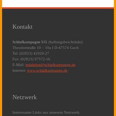
Kontakt
Schlafkampagne UG
(haftungsbeschränkt)
Theodorstraße 10 – 10a I D-47574 Goch
Tel: (02823) 41920-27
Fax: (02823) 97572-16
E-Mail:
redaktion@schlafkampagne.de
Internet:
www.schlafkampagne.de
Netzwerk
Interessante Links aus unserem Netzwerk.