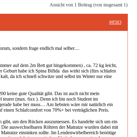
Ansicht von 1 Beitrag (von insgesamt 1)
#8583
m Forum, sondern frage endlich mal selber…
immer auf dem 2m Bett gut hingekommen) , ca. 72 kg leicht,
 Geburt habe ich Spina Bifida  das wirkt sich (fürs schlafen
kalt, da ich schnell schwitze und selbst im Winter nur eine
0 keine gute Qualität gibt. Das ist auch nicht mein
l teurer (max. 6xx ). Denn ich bin noch Student im
h gerade habe her muss… Am liebsten wäre mir natürlich ein
f einen Schlafcomfort von 70%+ bei verträglichen Preis.
em gibt, um den Rücken auszumessen. Es handelte sich um ein
e. Die auswechselbaren Röhren der Matratze wurden dabei mit
ie Matratze einsinken sollte. Im Lendenwirbelbereich benötige