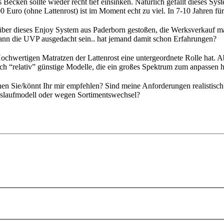
 Becken sollte wieder recht tief einsinken. Natürlich gefällt dieses 
0 Euro (ohne Lattenrost) ist im Moment echt zu viel. In 7-10 Jahren für
 über dieses Enjoy System aus Paderborn gestoßen, die Werksverkauf m
nn die UVP ausgedacht sein.. hat jemand damit schon Erfahrungen?
ochwertigen Matratzen der Lattenrost eine untergeordnete Rolle hat. Ab
uch “relativ” günstige Modelle, die ein großes Spektrum zum anpasse
n Sie/könnt Ihr mir empfehlen? Sind meine Anforderungen realistisch? 
uslaufmodell oder wegen Sortimentswechsel?