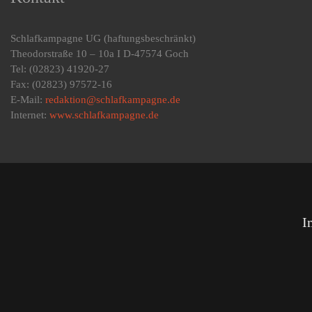
Schlafkampagne UG
(haftungsbeschränkt)
Theodorstraße 10 – 10a I D-47574 Goch
Tel: (02823) 41920-27
Fax: (02823) 97572-16
E-Mail:
redaktion@schlafkampagne.de
Internet:
www.schlafkampagne.de
I