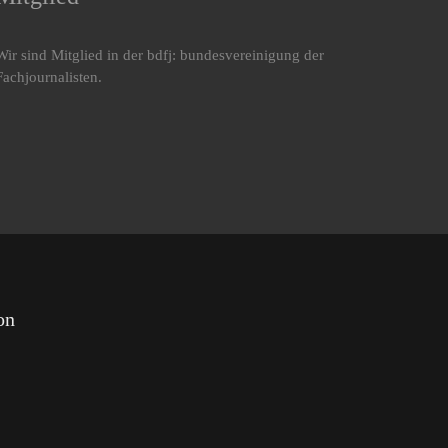
Wir sind Mitglied in der bdfj: bundesvereinigung der
Fachjournalisten.
on