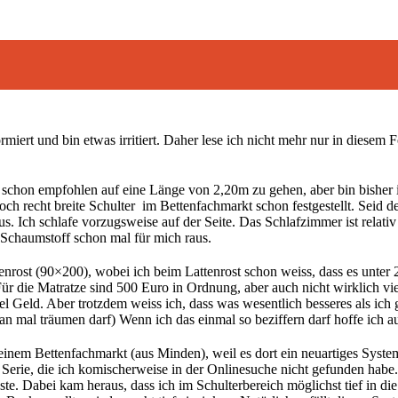
ormiert und bin etwas irritiert. Daher lese ich nicht mehr nur in diese
 schon empfohlen auf eine Länge von 2,20m zu gehen, aber bin bisher 
ch recht breite Schulter  im Bettenfachmarkt schon festgestellt. Seid der
s. Ich schlafe vorzugsweise auf der Seite. Das Schlafzimmer ist relativ 
Schaumstoff schon mal für mich raus.
nrost (90×200), wobei ich beim Lattenrost schon weiss, dass es unter 20
ür die Matratze sind 500 Euro in Ordnung, aber auch nicht wirklich vie
iel Geld. Aber trotzdem weiss ich, dass was wesentlich besseres als ic
 mal träumen darf) Wenn ich das einmal so beziffern darf hoffe ich au
 einem Bettenfachmarkt (aus Minden), weil es dort ein neuartiges Syst
 Serie, die ich komischerweise in der Onlinesuche nicht gefunden hab
asste. Dabei kam heraus, dass ich im Schulterbereich möglichst tief in d