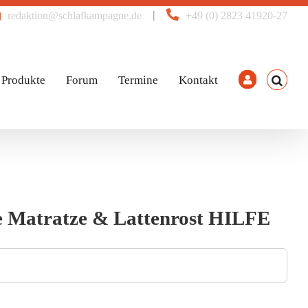
|
redaktion@schlafkampagne.de
+49 (0) 2823 41920-27
Produkte
Forum
Termine
Kontakt
che Matratze & Lattenrost HILFE