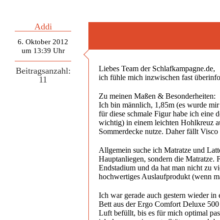
Addi
6. Oktober 2012
um 13:39 Uhr
Liebes Team der Schlafkampagne.de,
Beitragsanzahl:
ich fühle mich inzwischen fast überinf
11
Zu meinen Maßen & Besonderheiten:
Ich bin männlich, 1,85m (es wurde mir
für diese schmale Figur habe ich eine do
wichtig) in einem leichten Hohlkreuz au
Sommerdecke nutze. Daher fällt Visco 
Allgemein suche ich Matratze und Latte
Hauptanliegen, sondern die Matratze. F
Endstadium und da hat man nicht zu v
hochwertiges Auslaufprodukt (wenn man
Ich war gerade auch gestern wieder in
Bett aus der Ergo Comfort Deluxe 500
Luft befüllt, bis es für mich optimal p