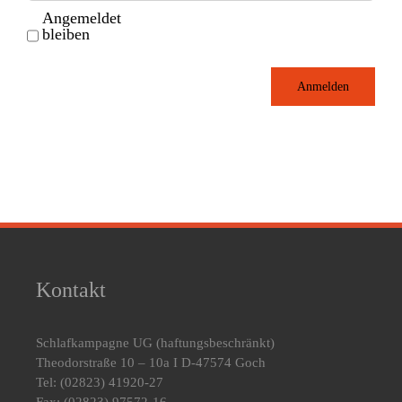
Angemeldet
bleiben
Anmelden
Kontakt
Schlafkampagne UG
(haftungsbeschränkt)
Theodorstraße 10 – 10a I D-47574 Goch
Tel: (02823) 41920-27
Fax: (02823) 97572-16