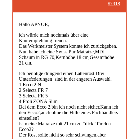
#7918
Hallo APNOE,
ich würde mich nochmals über eine
Kaufempfehlung freuen.
Das Werkmeister System konnte ich zurückgeben.
Nun habe ich eine Swiss Pur Matratze,MDI
Schaum in RG 70,Kernhöhe 18 cm,Gesamthöhe
21 cm.
Ich benötige dringend einen Lattenrost.Drei
Unterfederungen ,sind in der engeren Auswahl.
1.Ecco 2 N
2.Selecta FR 7
3.Selecta FR 5
4.Froli ZONA Slim
Bei dem Ecco 2,bin ich noch nicht sicher.Kann ich
den Ecco2,auch ohne die Hilfe eines Fachhändlers
einstellen?
Ist meine Matratze mit 21 cm zu “dick” für den
Ecco2?
Der Rost sollte nicht so sehr schwingen,aber