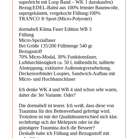
superleicht mit Loop Band – WK 1 dazukaufen)
Bezug:EDEL-Batist aus 100% feinster Baumwolle,
supergekämmt, vorgekocht Füllung:100%
TRANCO ® Sport (Micro-Polyester)
dormabell Klima Faser Edition WB 3
Füllung
Micro-Spezialfaser
Bei Größe 135/200 Füllmenge 540 gr
Bezugsstoff
70% Micro-Modal, 30% Funktionsfaser,
Luftdurchlässigkeit ca. 50 l, milbendicht, taillierte
Absteppung, exklusive Außenstegverarbeitung,
Deckenverbinder Loopies, Sandwich-Aufbau mit
Micro- und Hochbauschfaser
Ich denke WK 4 und WB 4 sind schon sehr warm,
daher die 3er Variante. Oder?
Die dormabell ist teurer. Ich weiß, dass diese von
Traumina für den Bettenverband gefertigt wird.
Trotzdem ist mir der Qualitätsunterschied nich klar.
rechtfertigt sich der Mehrpreis oder ist die
günstigere Traumina doch die Bessere?
Deshalb habe ich Füllung und Bezugsstoff mit