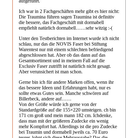
aufgeführt.
Ich war in 2 Fachgeschäften mehr gibt es hier nicht:
Die Traumina führen sagen Traumina ist definitiv
die bessere, das Fachgeschäft mit dormabell
empfiehlt natürlich dormabell……sehr witzig :-(
Unter den Testberichten im Internet wurde ich nicht
schlau, nur das die NOVIS Faser bei Stiftung
Warentest nur mit einem schlechten befriedigend
abgeschlossen hat. Aber ob das dann auf das
Gesamtsortiment und in meinem Fall auf die
Exclusiv Faser zutrifft ist natürlich nicht gesagt.
Aber verunsichert ist man schon.
Gerne bin ich für andere Marken offen, wenn ihr
das bessere Ideen und Erfahrungen habt, nur es
sollte etwas Gutes sein. Manche schwören auf
Billerbeck, andere auf……
Von der Größe würde ich gerne von der
Standardgröße auf die 155×220 umsteigen. ch bin
171 cm groß und mein mann 182 cm. Ichdenke,
dass man mit der größeren Zudecke ein wenig
mehr Kompfort hat. Allerdings ist die pro Zudecke
bei Traumin und dormabell jweils ca. 70 Euro
teurer. lohnt sich diese Mehrausgabe? Das die