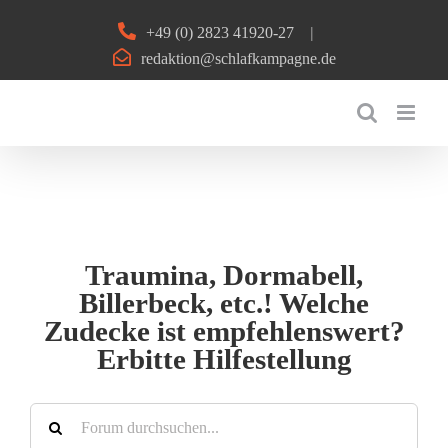
Zum
+49 (0) 2823 41920-27
|
Inhalt
redaktion@schlafkampagne.de
springen
Traumina, Dormabell,
Billerbeck, etc.! Welche
Zudecke ist empfehlenswert?
Erbitte Hilfestellung