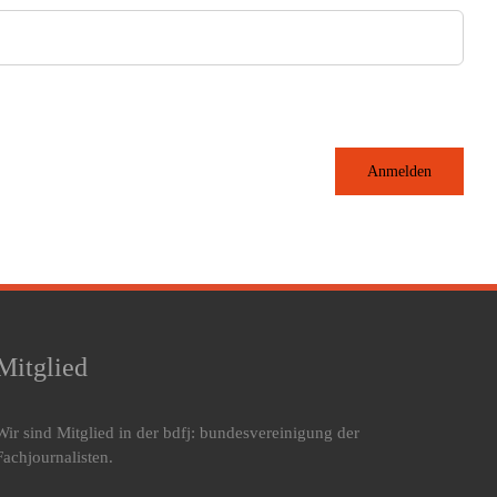
Anmelden
Mitglied
Wir sind Mitglied in der bdfj: bundesvereinigung der
Fachjournalisten.