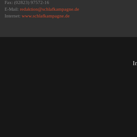
Fax: (02823) 97572-16
E-Mail:
redaktion@schlafkampagne.de
Internet:
www.schlafkampagne.de
I