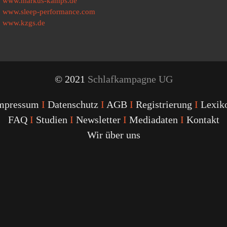
www.markus-kamps.de
www.sleep-performance.com
www.kzgs.de
© 2021
Schlafkampagne UG
mpressum
I
Datenschutz
I
AGB
I
Registrierung
I
Lexik
FAQ
I
Studien
I
Newsletter
I
Mediadaten
I
Kontakt
Wir über uns
Youtube
Facebook
Twitter
Instagram
Podcast
Alexa
Schlafcoach
Quick
Link