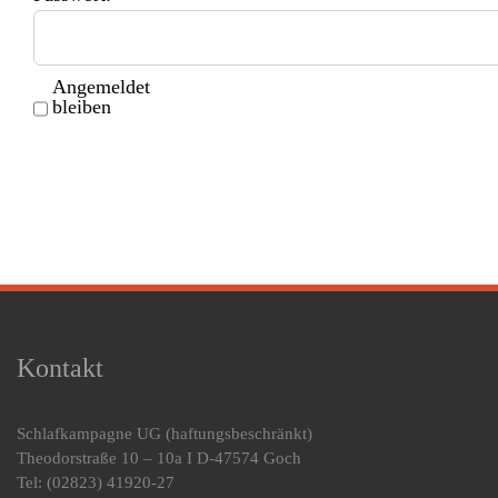
Angemeldet
bleiben
Kontakt
Schlafkampagne UG
(haftungsbeschränkt)
Theodorstraße 10 – 10a I D-47574 Goch
Tel: (02823) 41920-27