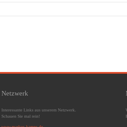
Netzwerk
Interessante Links aus unserem Netzwerk.
Schauen Sie mal rein!
www.markus-kamps.de