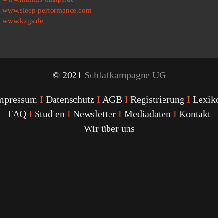
www.sleep-performance.com
www.kzgs.de
© 2021
Schlafkampagne UG
mpressum
I
Datenschutz
I
AGB
I
Registrierung
I
Lexik
FAQ
I
Studien
I
Newsletter
I
Mediadaten
I
Kontakt
Wir über uns
Youtube
Facebook
Twitter
Instagram
Podcast
Alexa
Schlafcoach
Quick
Link