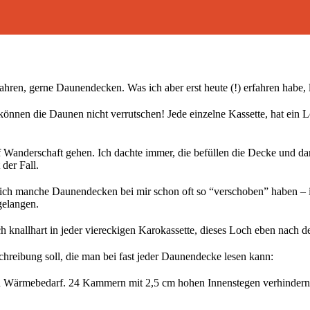
 Jahren, gerne Daunendecken. Was ich aber erst heute (!) erfahren habe,
önnen die Daunen nicht verrutschen! Jede einzelne Kassette, hat ein L
nderschaft gehen. Ich dachte immer, die befüllen die Decke und danac
 der Fall.
ich manche Daunendecken bei mir schon oft so “verschoben” haben – ich
gelangen.
 knallhart in jeder viereckigen Karokassette, dieses Loch eben nach d
hreibung soll, die man bei fast jeder Daunendecke lesen kann:
n Wärmebedarf. 24 Kammern mit 2,5 cm hohen Innenstegen verhindern s