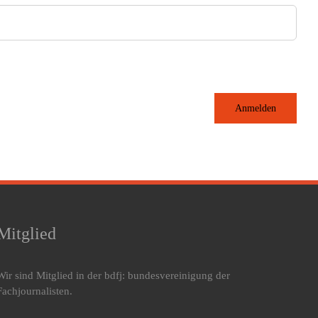
Anmelden
Mitglied
Wir sind Mitglied in der bdfj: bundesvereinigung der
Fachjournalisten.