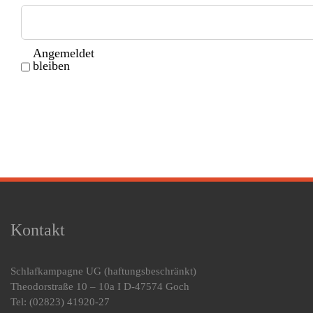
Angemeldet
bleiben
Kontakt
Schlafkampagne UG
(haftungsbeschränkt)
Theodorstraße 10 – 10a I D-47574 Goch
Tel: (02823) 41920-27