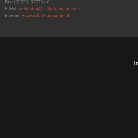
Fax: (02823) 97572-16
E-Mail:
redaktion@schlafkampagne.de
Internet:
www.schlafkampagne.de
I