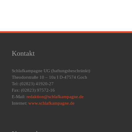
Kontakt
Schlafkampagne UG
(haftungsbeschränkt)
Theodorstraße 10 – 10a I D-47574 Goch
Tel: (02823) 41920-27
Fax: (02823) 97572-16
E-Mail:
redaktion@schlafkampagne.de
Internet:
www.schlafkampagne.de