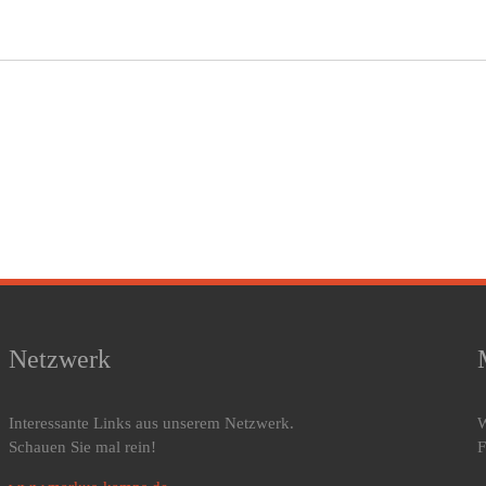
Netzwerk
Interessante Links aus unserem Netzwerk.
W
Schauen Sie mal rein!
F