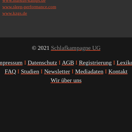
www.markus-kamps.de
www.sleep-performance.com
www.kzgs.de
© 2021
Schlafkampagne UG
mpressum
I
Datenschutz
I
AGB
I
Registrierung
I
Lexik
FAQ
I
Studien
I
Newsletter
I
Mediadaten
I
Kontakt
Wir über uns
Youtube
Facebook
Twitter
Instagram
Podcast
Alexa
Schlafcoach
Quick