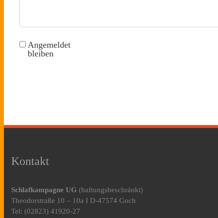
Angemeldet
bleiben
Kontakt
Schlafkampagne UG
(haftungsbeschränkt)
Theodorstraße 10 – 10a I D-47574 Goch
Tel: (02823) 41920-27