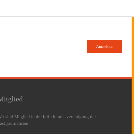
Anmelden
Mitglied
ir sind Mitglied in der bdfj: bundesvereinigung der
achjournalisten.