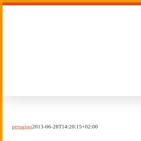
Zum
Inhalt
springen
perugino
2013-06-28T14:20:15+02:00