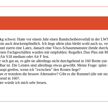
6 kg schwer. Hatte vor einem Jahr einen Bandscheibenvorfall in der L
in auch druckempfindlich. Ich liege allein (das bleibt wohl auch so, ver
nd zuerst eine Latex, danach eine Visco-Schaummatratze (beide durchg
edenen Fachgeschäften wurden mir empfohlen: Reguflex Duo Plus mit 
ir S18 medium oder Air F fest.
 sich gut an, es gibt sie allerdings nicht durchgehend in 160 Breite (s
ellbar ist. Die Leisten sind allerdings etwas gewölbt. Meine Frage: spü
haupt greifen, wenn ich “zwischen” den Rosten liege?
wäre er trotzdem die bessere Alternative? Gibt es die Rummel (die mir n
hend in 160?.
er würde ich mich sehr freuen.