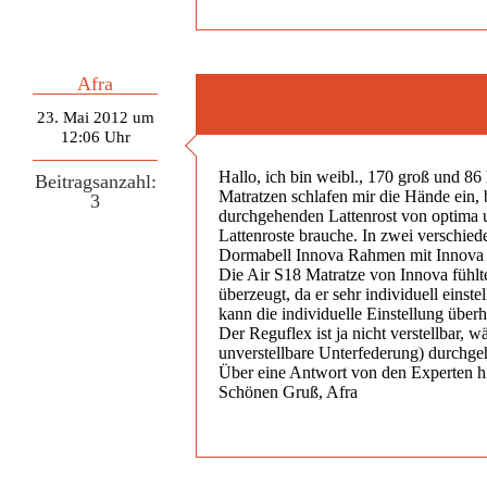
Afra
23. Mai 2012 um
12:06 Uhr
Hallo, ich bin weibl., 170 groß und 8
Beitragsanzahl:
Matratzen schlafen mir die Hände ein, b
3
durchgehenden Lattenrost von optima u
Lattenroste brauche. In zwei verschi
Dormabell Innova Rahmen mit Innova A
Die Air S18 Matratze von Innova fühlte
überzeugt, da er sehr individuell einst
kann die individuelle Einstellung über
Der Reguflex ist ja nicht verstellbar, 
unverstellbare Unterfederung) durchge
Über eine Antwort von den Experten hi
Schönen Gruß, Afra