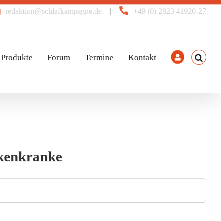
|
redaktion@schlafkampagne.de
+49 (0) 2823 41920-27
Produkte
Forum
Termine
Kontakt
ckenkranke