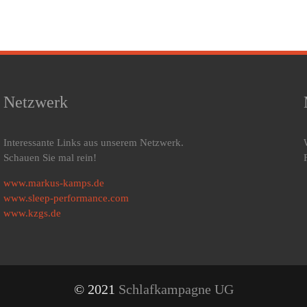
Netzwerk
Interessante Links aus unserem Netzwerk.
Schauen Sie mal rein!
www.markus-kamps.de
www.sleep-performance.com
www.kzgs.de
© 2021
Schlafkampagne UG