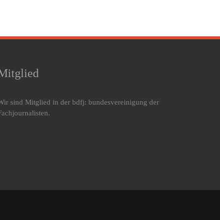
Mitglied
Wir sind Mitglied in der bdfj: bundesvereinigung der
Fachjournalisten.