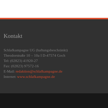
Kontakt
Schlafkampagne UG
(haftungsbeschränkt)
Theodorstraße 10 – 10a I D-47574 Goch
Tel: (02823) 41920-27
Fax: (02823) 97572-16
E-Mail:
redaktion@schlafkampagne.de
Internet:
www.schlafkampagne.de