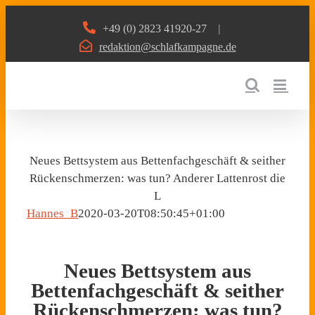
Zum
+49 (0) 2823 41920-27
|
Inhalt
redaktion@schlafkampagne.de
springen
Neues Bettsystem aus Bettenfachgeschäft & seither
Rückenschmerzen: was tun? Anderer Lattenrost die
L
Hannes_B
2020-03-20T08:50:45+01:00
Neues Bettsystem aus
Bettenfachgeschäft & seither
Rückenschmerzen: was tun?