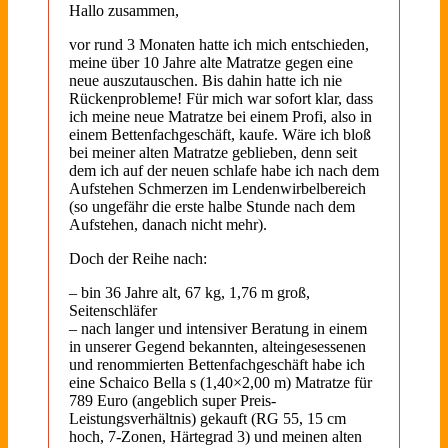
Hallo zusammen,
vor rund 3 Monaten hatte ich mich entschieden,
meine über 10 Jahre alte Matratze gegen eine
neue auszutauschen. Bis dahin hatte ich nie
Rückenprobleme! Für mich war sofort klar, dass
ich meine neue Matratze bei einem Profi, also in
einem Bettenfachgeschäft, kaufe. Wäre ich bloß
bei meiner alten Matratze geblieben, denn seit
dem ich auf der neuen schlafe habe ich nach dem
Aufstehen Schmerzen im Lendenwirbelbereich
(so ungefähr die erste halbe Stunde nach dem
Aufstehen, danach nicht mehr).
Doch der Reihe nach:
– bin 36 Jahre alt, 67 kg, 1,76 m groß,
Seitenschläfer
– nach langer und intensiver Beratung in einem
in unserer Gegend bekannten, alteingesessenen
und renommierten Bettenfachgeschäft habe ich
eine Schaico Bella s (1,40×2,00 m) Matratze für
789 Euro (angeblich super Preis-
Leistungsverhältnis) gekauft (RG 55, 15 cm
hoch, 7-Zonen, Härtegrad 3) und meinen alten