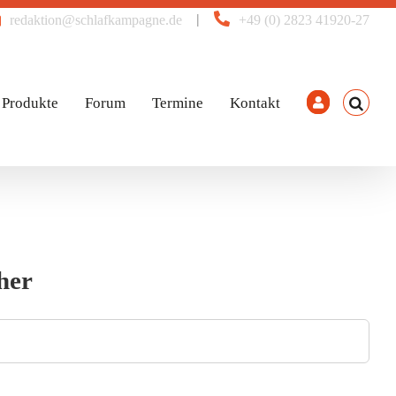
|
redaktion@schlafkampagne.de
+49 (0) 2823 41920-27
Produkte
Forum
Termine
Kontakt
her