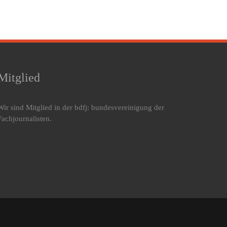
Mitglied
Wir sind Mitglied in der bdfj: bundesvereinigung der
Fachjournalisten.