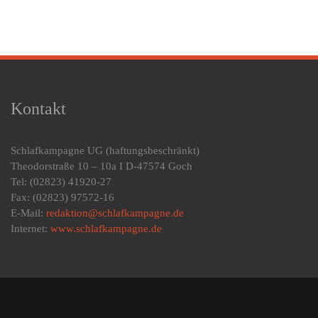
Kontakt
Schlafkampagne UG
(haftungsbeschränkt)
Theodorstraße 10 – 10a I D-47574 Goch
Tel: (02823) 41920-27
Fax: (02823) 97572-16
E-Mail:
redaktion@schlafkampagne.de
Internet:
www.schlafkampagne.de