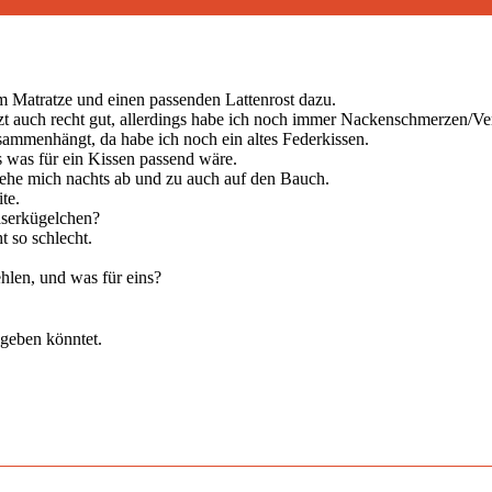
 Matratze und einen passenden Lattenrost dazu.
tzt auch recht gut, allerdings habe ich noch immer Nackenschmerzen/V
sammenhängt, da habe ich noch ein altes Federkissen.
ps was für ein Kissen passend wäre.
drehe mich nachts ab und zu auch auf den Bauch.
te.
aserkügelchen?
t so schlecht.
len, und was für eins?
 geben könntet.