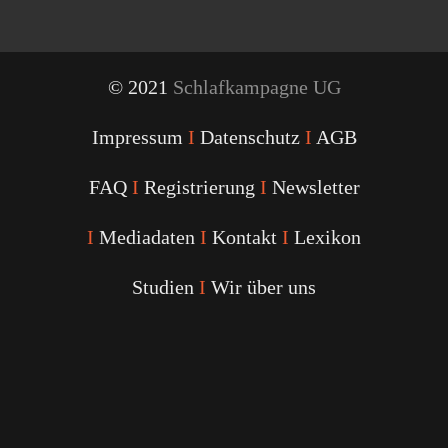
© 2021
Schlafkampagne UG
Impressum
I
Datenschutz
I
AGB
FAQ
I
Registrierung
I
Newsletter
I
Mediadaten
I
Kontakt
I
Lexikon
Studien
I
Wir über uns
Youtube
Facebook
Twitter
Instagram
Podcast
Alexa
Schlafcoach
Quick