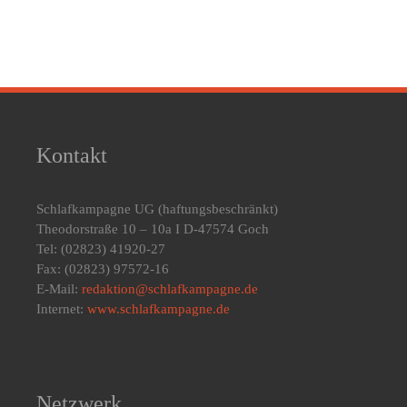
Kontakt
Schlafkampagne UG
(haftungsbeschränkt)
Theodorstraße 10 – 10a I D-47574 Goch
Tel: (02823) 41920-27
Fax: (02823) 97572-16
E-Mail:
redaktion@schlafkampagne.de
Internet:
www.schlafkampagne.de
Netzwerk