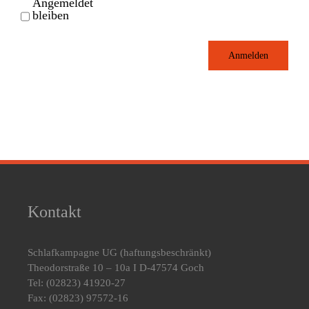
Angemeldet
bleiben
Anmelden
Kontakt
Schlafkampagne UG
(haftungsbeschränkt)
Theodorstraße 10 – 10a I D-47574 Goch
Tel: (02823) 41920-27
Fax: (02823) 97572-16