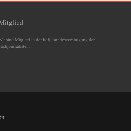
Mitglied
Wir sind Mitglied in der bdfj: bundesvereinigung der
Fachjournalisten.
on