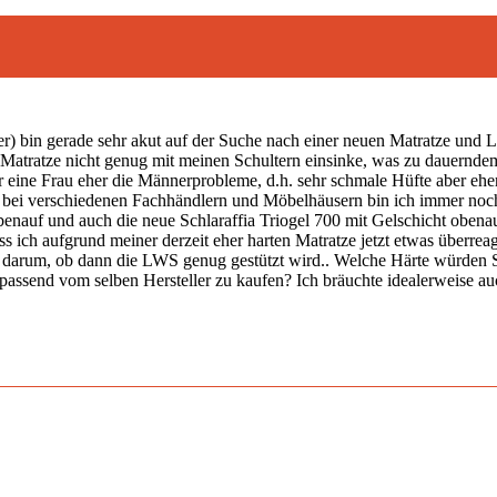
fer) bin gerade sehr akut auf der Suche nach einer neuen Matratze und 
n) Matratze nicht genug mit meinen Schultern einsinke, was zu dauern
eine Frau eher die Männerprobleme, d.h. sehr schmale Hüfte aber ehe
bei verschiedenen Fachhändlern und Möbelhäusern bin ich immer noch 
benauf und auch die neue Schlaraffia Triogel 700 mit Gelschicht oben
ss ich aufgrund meiner derzeit eher harten Matratze jetzt etwas überr
n darum, ob dann die LWS genug gestützt wird.. Welche Härte würden 
n passend vom selben Hersteller zu kaufen? Ich bräuchte idealerweise a