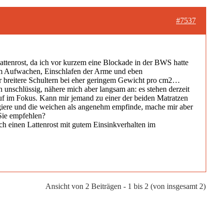
#7537
Lattenrost, da ich vor kurzem eine Blockade in der BWS hatte
dem Aufwachen, Einschlafen der Arme und eben
r breitere Schultern bei eher geringem Gewicht pro cm2…
unschlüssig, nähere mich aber langsam an: es stehen derzeit
auf im Fokus. Kann mir jemand zu einer der beiden Matratzen
eagiere und die weichen als angenehm empfinde, mache mir aber
Sie empfehlen?
uch einen Lattenrost mit gutem Einsinkverhalten im
Ansicht von 2 Beiträgen - 1 bis 2 (von insgesamt 2)