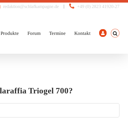
|
redaktion@schlafkampagne.de
+49 (0) 2823 41920-27
Produkte
Forum
Termine
Kontakt
araffia Triogel 700?