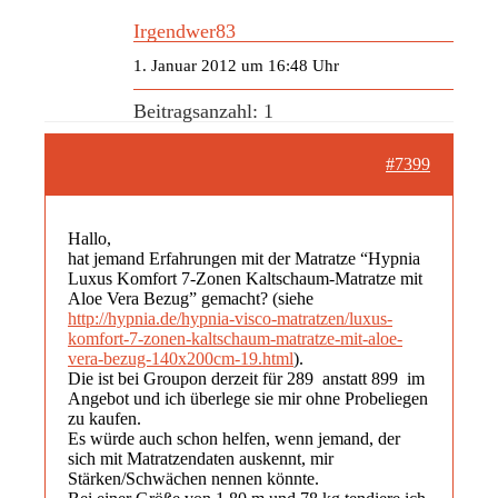
Irgendwer83
1. Januar 2012 um 16:48 Uhr
Beitragsanzahl: 1
#7399
Hallo,
hat jemand Erfahrungen mit der Matratze “Hypnia
Luxus Komfort 7-Zonen Kaltschaum-Matratze mit
Aloe Vera Bezug” gemacht? (siehe
http://hypnia.de/hypnia-visco-matratzen/luxus-
komfort-7-zonen-kaltschaum-matratze-mit-aloe-
vera-bezug-140x200cm-19.html
).
Die ist bei Groupon derzeit für 289  anstatt 899  im
Angebot und ich überlege sie mir ohne Probeliegen
zu kaufen.
Es würde auch schon helfen, wenn jemand, der
sich mit Matratzendaten auskennt, mir
Stärken/Schwächen nennen könnte.