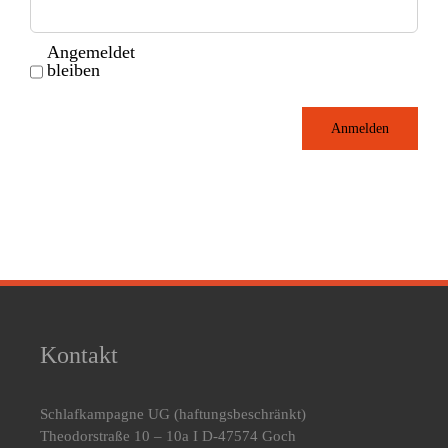
Angemeldet
bleiben
Anmelden
Kontakt
Schlafkampagne UG
(haftungsbeschränkt)
Theodorstraße 10 – 10a I D-47574 Goch