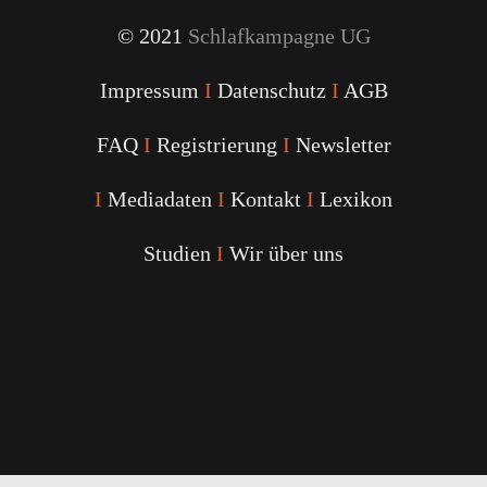
© 2021
Schlafkampagne UG
Impressum
I
Datenschutz
I
AGB
FAQ
I
Registrierung
I
Newsletter
I
Mediadaten
I
Kontakt
I
Lexikon
Studien
I
Wir über uns
Youtube
Facebook
Twitter
Instagram
Podcast
Alexa
Schlafcoach
Quick
Link