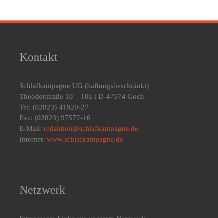
Kontakt
Schlafkampagne UG
(haftungsbeschränkt)
Theodorstraße 10 – 10a I D-47574 Goch
Tel: (02823) 41920-27
Fax: (02823) 97572-16
E-Mail:
redaktion@schlafkampagne.de
Internet:
www.schlafkampagne.de
Netzwerk