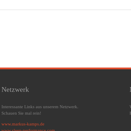
Netzwerk
Interessante Links aus unserem Netzwerk.
Schauen Sie mal rein!
www.markus-kamps.de
www.sleep-performance.com