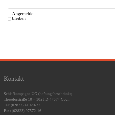
Angemeldet
bleiben
Kontakt
Schlafkampagne UG
(haftungsbeschränkt)
Theodorstraße 10 – 10a I D-47574 Goch
Tel: (02823) 41920-27
Fax: (02823) 97572-16