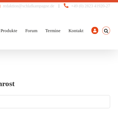
|
redaktion@schlafkampagne.de
+49 (0) 2823 41920-27
Produkte
Forum
Termine
Kontakt
nrost