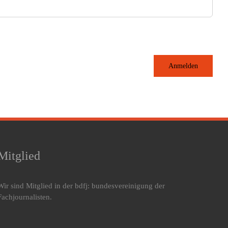
Anmelden
Mitglied
Wir sind Mitglied in der bdfj: bundesvereinigung der
Fachjournalisten.