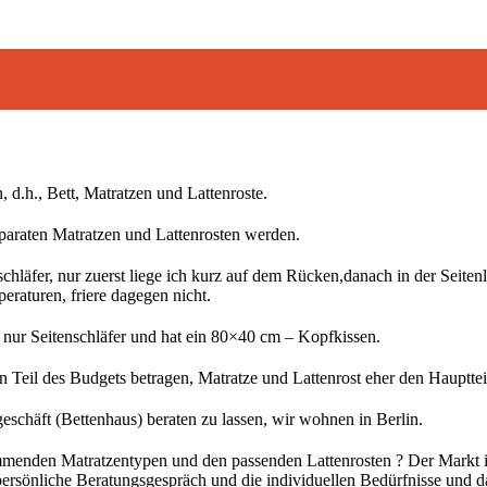
, d.h., Bett, Matratzen und Lattenroste.
eparaten Matratzen und Lattenrosten werden.
schläfer, nur zuerst liege ich kurz auf dem Rücken,danach in der Seite
raturen, friere dagegen nicht.
 nur Seitenschläfer und hat ein 80×40 cm – Kopfkissen.
sten Teil des Budgets betragen, Matratze und Lattenrost eher den Haupt
schäft (Bettenhaus) beraten zu lassen, wir wohnen in Berlin.
enden Matratzentypen und den passenden Lattenrosten ? Der Markt ist 
s persönliche Beratungsgespräch und die individuellen Bedürfnisse und 