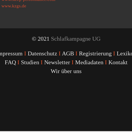
www.kzgs.de
© 2021
Schlafkampagne UG
mpressum
I
Datenschutz
I
AGB
I
Registrierung
I
Lexik
FAQ
I
Studien
I
Newsletter
I
Mediadaten
I
Kontakt
Wir über uns
Youtube
Facebook
Twitter
Instagram
Podcast
Alexa
Schlafcoach
Quick
Link