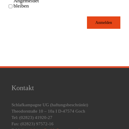
Angemeldet
bleiben
Anmelden
Kontakt
Schlafkampagne UG
(haftungsbeschränkt)
Theodorstraße 10 – 10a I D-47574 Goch
Tel: (02823) 41920-27
Fax: (02823) 97572-16