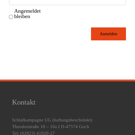
Angemeldet
bleiben
Anmelden
Kontakt
Schlafkampagne UG
(haftungsbeschränkt)
Theodorstraße 10 – 10a I D-47574 Goch
Tel: (02823) 41920-27