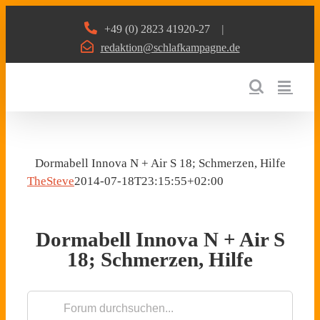
Zum
+49 (0) 2823 41920-27
|
Inhalt
redaktion@schlafkampagne.de
springen
Dormabell Innova N + Air S 18; Schmerzen, Hilfe
TheSteve
2014-07-18T23:15:55+02:00
Dormabell Innova N + Air S
18; Schmerzen, Hilfe