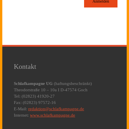
Anmelden
Kontakt
Schlafkampagne UG
(haftungsbeschränkt)
Theodorstraße 10 – 10a I D-47574 Goch
Tel: (02823) 41920-27
Fax: (02823) 97572-16
E-Mail:
redaktion@schlafkampagne.de
Internet:
www.schlafkampagne.de