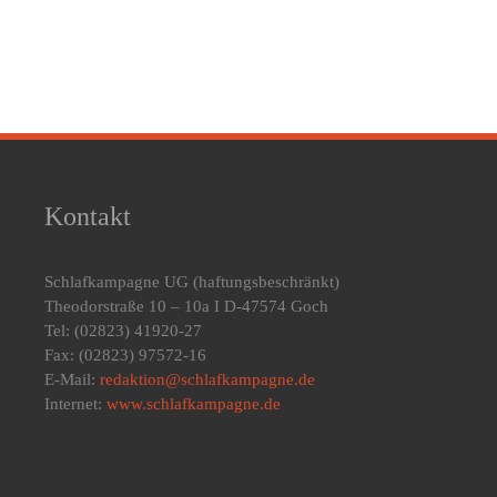
Kontakt
Schlafkampagne UG
(haftungsbeschränkt)
Theodorstraße 10 – 10a I D-47574 Goch
Tel: (02823) 41920-27
Fax: (02823) 97572-16
E-Mail:
redaktion@schlafkampagne.de
Internet:
www.schlafkampagne.de