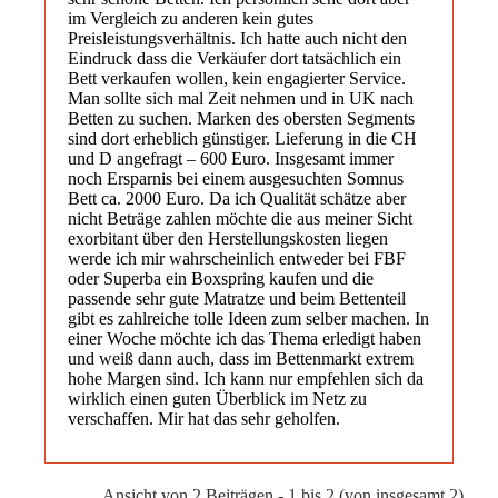
im Vergleich zu anderen kein gutes
Preisleistungsverhältnis. Ich hatte auch nicht den
Eindruck dass die Verkäufer dort tatsächlich ein
Bett verkaufen wollen, kein engagierter Service.
Man sollte sich mal Zeit nehmen und in UK nach
Betten zu suchen. Marken des obersten Segments
sind dort erheblich günstiger. Lieferung in die CH
und D angefragt – 600 Euro. Insgesamt immer
noch Ersparnis bei einem ausgesuchten Somnus
Bett ca. 2000 Euro. Da ich Qualität schätze aber
nicht Beträge zahlen möchte die aus meiner Sicht
exorbitant über den Herstellungskosten liegen
werde ich mir wahrscheinlich entweder bei FBF
oder Superba ein Boxspring kaufen und die
passende sehr gute Matratze und beim Bettenteil
gibt es zahlreiche tolle Ideen zum selber machen. In
einer Woche möchte ich das Thema erledigt haben
und weiß dann auch, dass im Bettenmarkt extrem
hohe Margen sind. Ich kann nur empfehlen sich da
wirklich einen guten Überblick im Netz zu
verschaffen. Mir hat das sehr geholfen.
Ansicht von 2 Beiträgen - 1 bis 2 (von insgesamt 2)