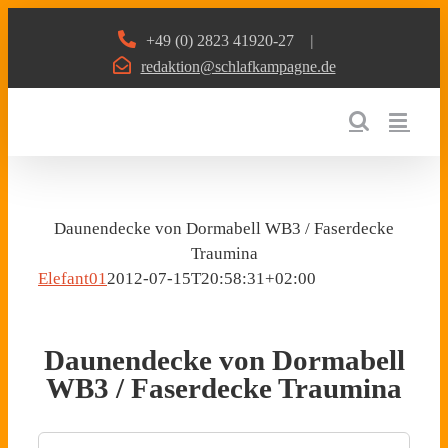
Zum
+49 (0) 2823 41920-27
|
Inhalt
redaktion@schlafkampagne.de
springen
Daunendecke von Dormabell WB3 / Faserdecke
Traumina
Elefant01
2012-07-15T20:58:31+02:00
Daunendecke von Dormabell
WB3 / Faserdecke Traumina