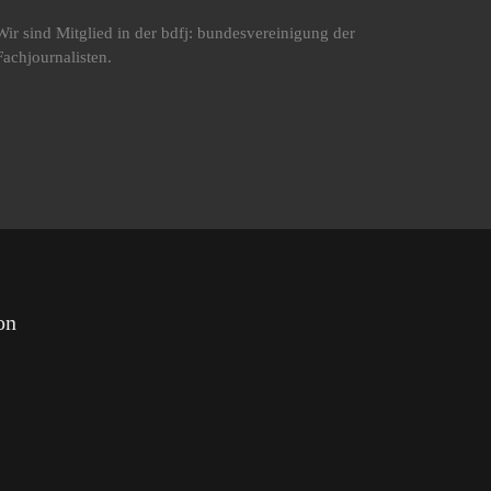
Wir sind Mitglied in der bdfj: bundesvereinigung der
Fachjournalisten.
on