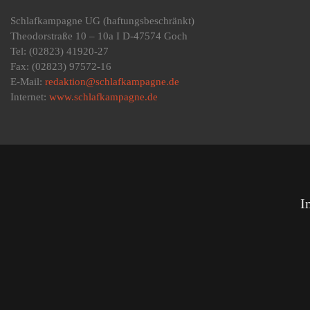
Schlafkampagne UG
(haftungsbeschränkt)
Theodorstraße 10 – 10a I D-47574 Goch
Tel: (02823) 41920-27
Fax: (02823) 97572-16
E-Mail:
redaktion@schlafkampagne.de
Internet:
www.schlafkampagne.de
I