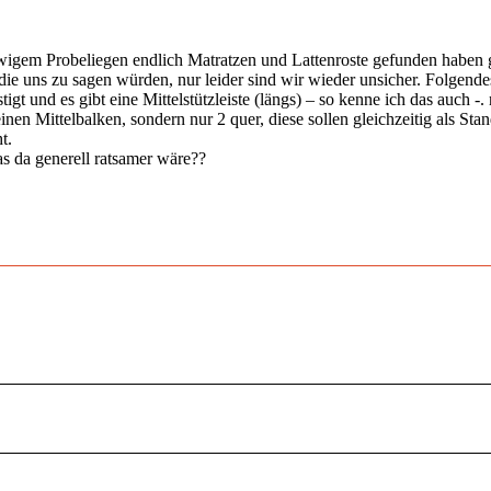
gem Probeliegen endlich Matratzen und Lattenroste gefunden haben ge
e uns zu sagen würden, nur leider sind wir wieder unsicher. Folgendes
igt und es gibt eine Mittelstützleiste (längs) – so kenne ich das auch 
inen Mittelbalken, sondern nur 2 quer, diese sollen gleichzeitig als Sta
t.
as da generell ratsamer wäre??