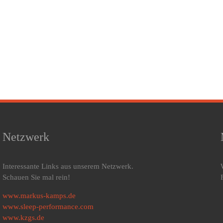
Netzwerk
Interessante Links aus unserem Netzwerk.
Schauen Sie mal rein!
www.markus-kamps.de
www.sleep-performance.com
www.kzgs.de