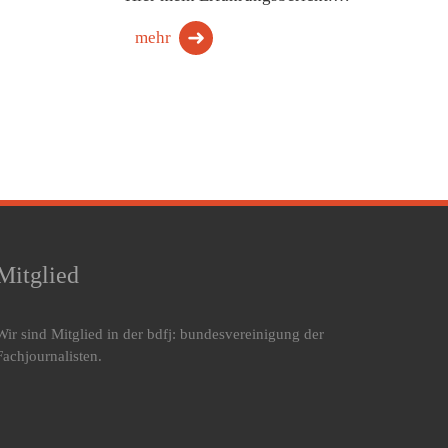
mehr
Mitglied
Wir sind Mitglied in der bdfj: bundesvereinigung der
Fachjournalisten.