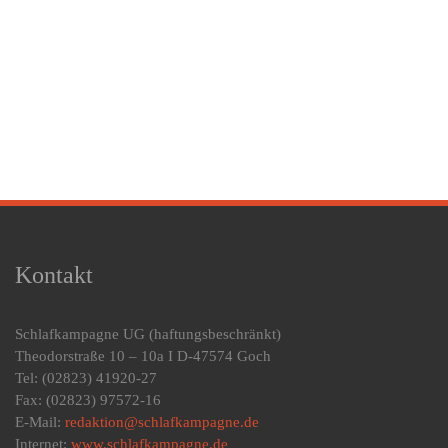
Kontakt
Schlafkampagne UG
(haftungsbeschränkt)
Theodorstraße 10 – 10a I D-47574 Goch
Tel: (02823) 41920-27
Fax: (02823) 97572-16
E-Mail:
redaktion@schlafkampagne.de
Internet:
www.schlafkampagne.de