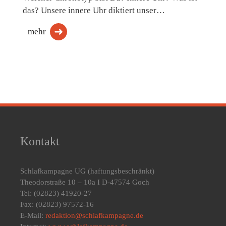
das? Unsere innere Uhr diktiert unser…
mehr
Kontakt
Schlafkampagne UG
(haftungsbeschränkt)
Theodorstraße 10 – 10a I D-47574 Goch
Tel: (02823) 41920-27
Fax: (02823) 97572-16
E-Mail:
redaktion@schlafkampagne.de