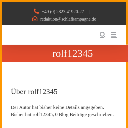
Zum
+49 (0) 2823 41920-27
|
Inhalt
redaktion@schlafkampagne.de
springen
rolf12345
Über
rolf12345
Der Autor hat bisher keine Details angegeben.
Bisher hat rolf12345, 0 Blog Beiträge geschrieben.