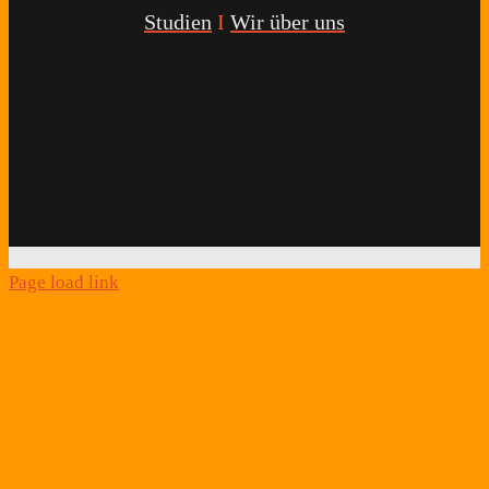
Studien
I
Wir über uns
Youtube
Facebook
Twitter
Instagram
Podcast
Alexa
Schlafcoach
Quick
Link
Page load link