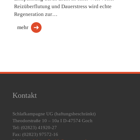
Reizüberflutung und Dauerstress wird echte
Regeneration zur…
mehr
Kontakt
Schlafkampagne UG
(haftungsbeschränkt)
Theodorstraße 10 – 10a I D-47574 Goch
Tel: (02823) 41920-27
Fax: (02823) 97572-16