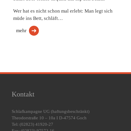
Wer hat es nicht schon mal erlebt: Man legt sich
müde ins Bett, schläft…
mehr
Kontakt
Schlafkampagne UG
(haftungsbeschränkt)
Theodorstraße 10 – 10a I D-47574 Goch
Tel: (02823) 41920-27
Fax: (02823) 97572-16