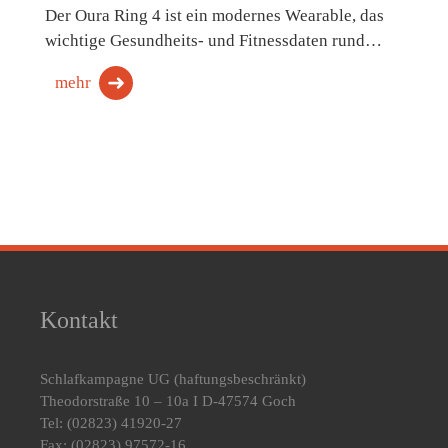
Der Oura Ring 4 ist ein modernes Wearable, das
wichtige Gesundheits- und Fitnessdaten rund…
mehr
Kontakt
Schlafkampagne UG
(haftungsbeschränkt)
Theodorstraße 10 – 10a I D-47574 Goch
Tel: (02823) 41920-27
Fax: (02823) 97572-16