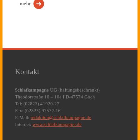
mehr
Kontakt
Schlafkampagne UG
(haftungsbeschränkt)
Theodorstraße 10 – 10a I D-47574 Goch
Tel: (02823) 41920-27
Fax: (02823) 97572-16
E-Mail:
redaktion@schlafkampagne.de
Internet:
www.schlafkampagne.de