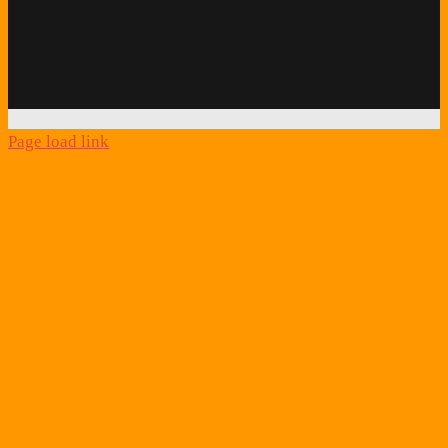
Facebook
Twitter
Instagram
Podcast
Alexa
Schlafcoach
Quick
Link
Page load link