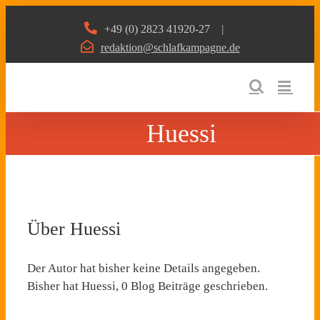
Zum
+49 (0) 2823 41920-27
|
Inhalt
redaktion@schlafkampagne.de
springen
Huessi
Über
Huessi
Der Autor hat bisher keine Details angegeben.
Bisher hat Huessi, 0 Blog Beiträge geschrieben.