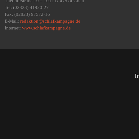
Theodorstraße 10 – 10a I D-47574 Goch
Tel: (02823) 41920-27
Fax: (02823) 97572-16
E-Mail:
redaktion@schlafkampagne.de
Internet:
www.schlafkampagne.de
I