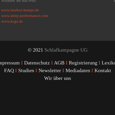
Schauen Sie mal rein!
www.markus-kamps.de
www.sleep-performance.com
www.kzgs.de
© 2021
Schlafkampagne UG
mpressum
I
Datenschutz
I
AGB
I
Registrierung
I
Lexik
FAQ
I
Studien
I
Newsletter
I
Mediadaten
I
Kontakt
Wir über uns
Youtube
Facebook
Twitter
Instagram
Podcast
Alexa
Schlafcoach