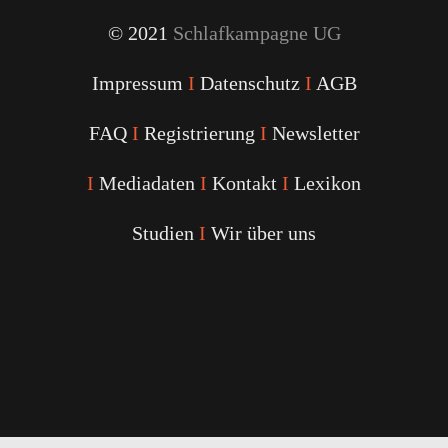
© 2021
Schlafkampagne UG
Impressum
I
Datenschutz
I
AGB
FAQ
I
Registrierung
I
Newsletter
I
Mediadaten
I
Kontakt
I
Lexikon
Studien
I
Wir über uns
Youtube
Facebook
Twitter
Instagram
Podcast
Alexa
Schlafcoach
Quick
Link