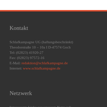
Kontakt
Schlafkampagne UG
(haftungsbeschränkt)
Theodorstraße 10 – 10a I D-47574 Goch
Tel: (02823) 41920-27
Fax: (02823) 97572-16
E-Mail:
redaktion@schlafkampagne.de
Internet:
www.schlafkampagne.de
Netzwerk