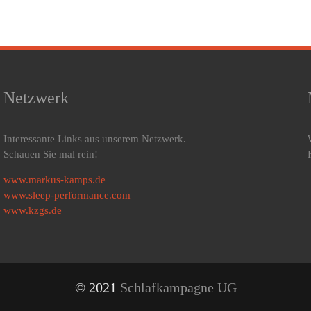
Netzwerk
Interessante Links aus unserem Netzwerk.
Schauen Sie mal rein!
www.markus-kamps.de
www.sleep-performance.com
www.kzgs.de
© 2021
Schlafkampagne UG