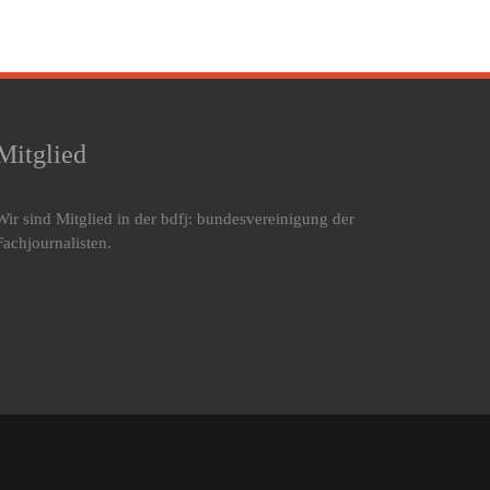
Mitglied
Wir sind Mitglied in der bdfj: bundesvereinigung der
Fachjournalisten.