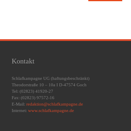
Kontakt
Schlafkampagne UG
(haftungsbeschränkt)
Theodorstraße 10 – 10a I D-47574 Goch
Tel: (02823) 41920-27
Fax: (02823) 97572-16
E-Mail:
redaktion@schlafkampagne.de
Internet:
www.schlafkampagne.de