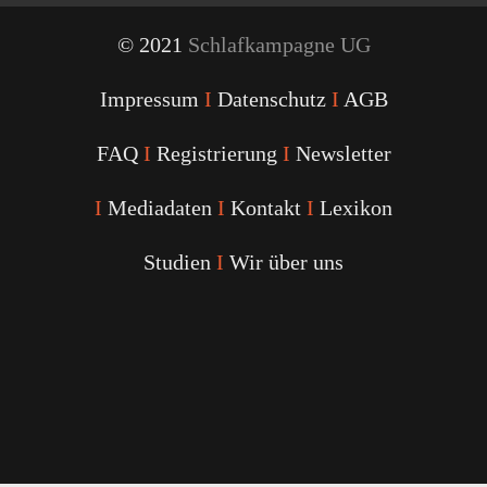
© 2021
Schlafkampagne UG
Impressum
I
Datenschutz
I
AGB
FAQ
I
Registrierung
I
Newsletter
I
Mediadaten
I
Kontakt
I
Lexikon
Studien
I
Wir über uns
Youtube
Facebook
Twitter
Instagram
Podcast
Alexa
Schlafcoach
Quick
Link