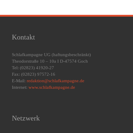
Kontakt
Schlafkampagne UG
(haftungsbeschränkt)
Theodorstraße 10 – 10a I D-47574 Goch
Tel: (02823) 41920-27
Fax: (02823) 97572-16
E-Mail:
redaktion@schlafkampagne.de
Internet:
www.schlafkampagne.de
Netzwerk