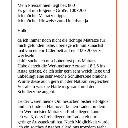
Mein Preisrahmen liegt bei: 800 
Es geht um folgende Größe: 100×200
Ich möchte Matratzentipps: ja
Ich möchte Hinweise zum Unterbau: ja
Hallo,
da ich immer noch nicht die richtige Matratze für
mich gefunden habe, überlege ich nun zunächst
mal von einem 140er bett auf ein 100x200er zu
wechseln.
dafür suche ich nun Lattenrost plus Matratze.
Habe derzeit die Werkmeister Aerosan 18 LS ins
Auge gefasst, da ich sehr gern sehr weich liege und
unbedingt eine sehr weiche Schulterzone brauche.
Würde diese auch gern mit der Natisan vergleichen.
Vor allem was die Härte insgesamt und der
Schulterzone angeht.
Leider waren meine Onlinesuchen bisher erfolglos
und ich finde in Hannover keinen Laden, in dem
ich Werkmeister Matratzen Probe liegen kann.
ich weiß, dass Probeliegen im Laden eh nur
geringe Aussagekraft hat. Nach Möglichkeit würde
ich ein solches Angebot allerdings trotzdem wahr