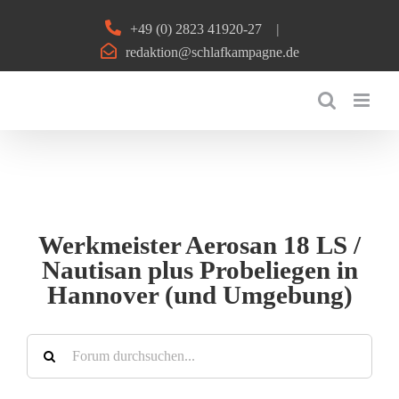
Zum
+49 (0) 2823 41920-27
|
Inhalt
redaktion@schlafkampagne.de
springen
Werkmeister Aerosan 18 LS /
Nautisan plus Probeliegen in
Hannover (und Umgebung)