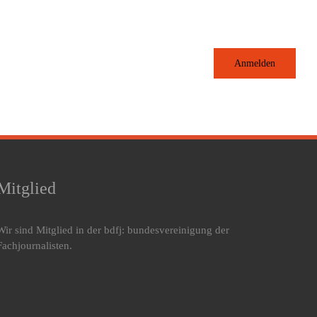
Anmelden
Mitglied
Wir sind Mitglied in der bdfj: bundesvereinigung der
Fachjournalisten.