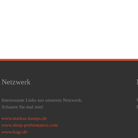
Netzwerk
Interessante Links aus unserem Netzwerk.
Schauen Sie mal rein!
www.markus-kamps.de
www.sleep-performance.com
www.kzgs.de