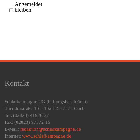
Angemeldet
bleiben
Kontakt
Schlafkampagne UG
(haftungsbeschränkt)
Theodorstraße 10 – 10a I D-47574 Goch
Tel: (02823) 41920-27
Fax: (02823) 97572-16
E-Mail:
redaktion@schlafkampagne.de
Internet:
www.schlafkampagne.de