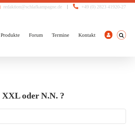
|
redaktion@schlafkampagne.de
+49 (0) 2823 41920-27
Produkte
Forum
Termine
Kontakt
o XXL oder N.N. ?