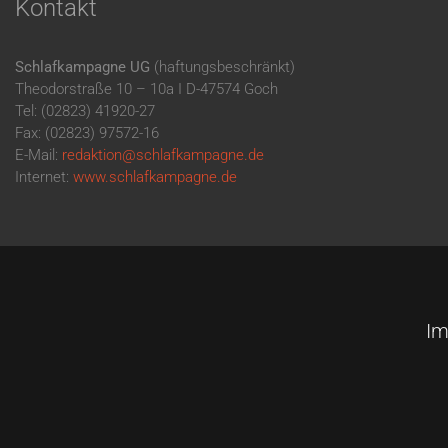
Kontakt
Schlafkampagne UG
(haftungsbeschränkt)
Theodorstraße 10 – 10a I D-47574 Goch
Tel: (02823) 41920-27
Fax: (02823) 97572-16
E-Mail:
redaktion@schlafkampagne.de
Internet:
www.schlafkampagne.de
I