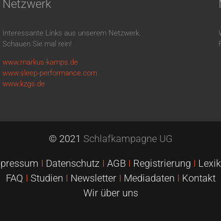
Netzwerk
Interessante Links aus unserem Netzwerk.
Schauen Sie mal rein!
www.markus-kamps.de
www.sleep-performance.com
www.kzgs.de
© 2021
Schlafkampagne UG
mpressum
I
Datenschutz
I
AGB
I
Registrierung
I
Lexi
FAQ
I
Studien
I
Newsletter
I
Mediadaten
I
Kontakt
Wir über uns