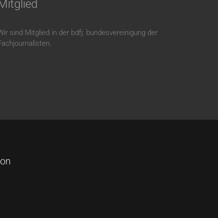
Mitglied
Wir sind Mitglied in der bdfj: bundesvereinigung der
Fachjournalisten.
kon