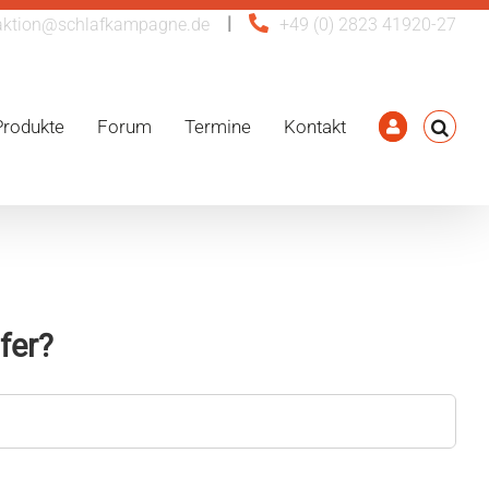
|
aktion@schlafkampagne.de
+49 (0) 2823 41920-27
Produkte
Forum
Termine
Kontakt
fer?