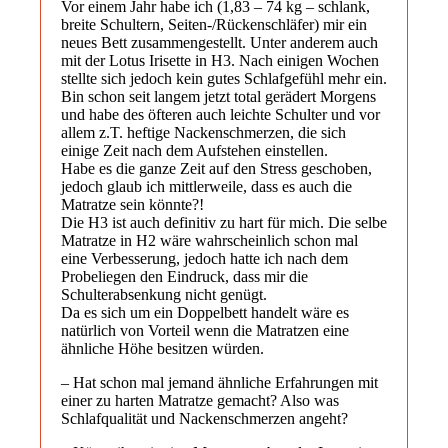
Vor einem Jahr habe ich (1,83 – 74 kg – schlank,
breite Schultern, Seiten-/Rückenschläfer) mir ein
neues Bett zusammengestellt. Unter anderem auch
mit der Lotus Irisette in H3. Nach einigen Wochen
stellte sich jedoch kein gutes Schlafgefühl mehr ein.
Bin schon seit langem jetzt total gerädert Morgens
und habe des öfteren auch leichte Schulter und vor
allem z.T. heftige Nackenschmerzen, die sich
einige Zeit nach dem Aufstehen einstellen.
Habe es die ganze Zeit auf den Stress geschoben,
jedoch glaub ich mittlerweile, dass es auch die
Matratze sein könnte?!
Die H3 ist auch definitiv zu hart für mich. Die selbe
Matratze in H2 wäre wahrscheinlich schon mal
eine Verbesserung, jedoch hatte ich nach dem
Probeliegen den Eindruck, dass mir die
Schulterabsenkung nicht genügt.
Da es sich um ein Doppelbett handelt wäre es
natürlich von Vorteil wenn die Matratzen eine
ähnliche Höhe besitzen würden.
– Hat schon mal jemand ähnliche Erfahrungen mit
einer zu harten Matratze gemacht? Also was
Schlafqualität und Nackenschmerzen angeht?