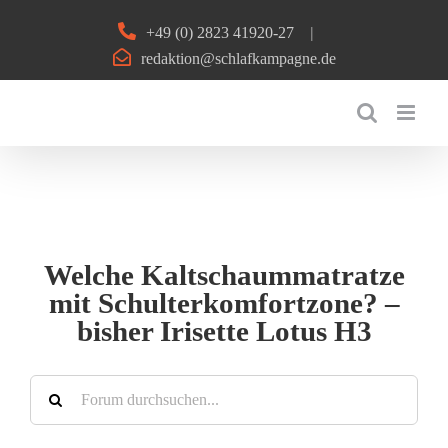
Zum
+49 (0) 2823 41920-27
|
Inhalt
redaktion@schlafkampagne.de
springen
Welche Kaltschaummatratze
mit Schulterkomfortzone? –
bisher Irisette Lotus H3