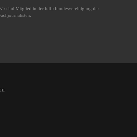
Wir sind Mitglied in der bdfj: bundesvereinigung der
Fachjournalisten.
on