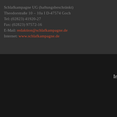
Schlafkampagne UG
(haftungsbeschränkt)
Theodorstraße 10 – 10a I D-47574 Goch
Tel: (02823) 41920-27
Fax: (02823) 97572-16
E-Mail:
redaktion@schlafkampagne.de
Internet:
www.schlafkampagne.de
I