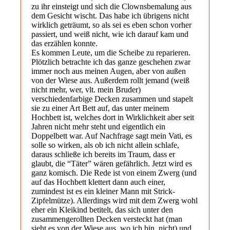
zu ihr einsteigt und sich die Clownsbemalung aus
dem Gesicht wischt. Das habe ich übrigens nicht
wirklich geträumt, so als sei es eben schon vorher
passiert, und weiß nicht, wie ich darauf kam und
das erzählen konnte.
Es kommen Leute, um die Scheibe zu reparieren.
Plötzlich betrachte ich das ganze geschehen zwar
immer noch aus meinen Augen, aber von außen
von der Wiese aus. Außerdem rollt jemand (weiß
nicht mehr, wer, vlt. mein Bruder)
verschiedenfarbige Decken zusammen und stapelt
sie zu einer Art Bett auf, das unter meinem
Hochbett ist, welches dort in Wirklichkeit aber seit
Jahren nicht mehr steht und eigentlich ein
Doppelbett war. Auf Nachfrage sagt mein Vati, es
solle so wirken, als ob ich nicht allein schlafe,
daraus schließe ich bereits im Traum, dass er
glaubt, die “Täter” wären gefährlich. Jetzt wird es
ganz komisch. Die Rede ist von einem Zwerg (und
auf das Hochbett klettert dann auch einer,
zumindest ist es ein kleiner Mann mit Strick-
Zipfelmütze). Allerdings wird mit dem Zwerg wohl
eher ein Kleikind betitelt, das sich unter den
zusammengerollten Decken versteckt hat (man
sieht es von der Wiese aus, wo ich bin, nicht) und