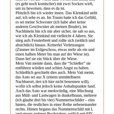
(es geht noch komischer) mit zwei Socken wirft,
um zu beweisen, dass es da ist.
Plötzlich bin ich wieder innen. Das Kleinkind steht
auf, ich sehe es an. Im Traum hatte ich das Gefühl,
es sei meine Schwester (ich habe aber keine
anderen Geschwister als meinen Bruder), im
Nachhinein bin ich mir aber sicher, sie sah so aus,
wie ich als Kleinkind mit vielleicht 4 Jahren. Sie
stieg aufs Fensterbrett und rollte sich (seitlich und
absichtlich) hinaus. Keinerlei Verletzungen
(Zimmer im Erdgeschoss, etwas mehr als ein und
einen halben Meter bis man auf der Wiese ist).
Dann lief sie ein Stück über die Wiese.
Mein Vati meinte dann, dass die “Schießer” sie
entführen würden und schien Angst zu haben.
Schließlich geschieht dies auch. Mein Vati meint,
das Auto sei aus X (einem unmittelbaren
Nachbarort, den ich hier nicht benennen will),
wofür ich selbst jedoch keine Anhaltspunkte fand.
Auch das Auto war merkwürdig, eine Mischung
aus Müll- und Lastwagen in dunkelbraun, mehrere
(ich glaube drei bis vier) Nummernschilder – eins
hinten, die restlichen in einer Reihe nebeneinander
rechts. Hinten begann das Nummernschild mit L
und einem anderen Buchstaben, seitlich mit MY