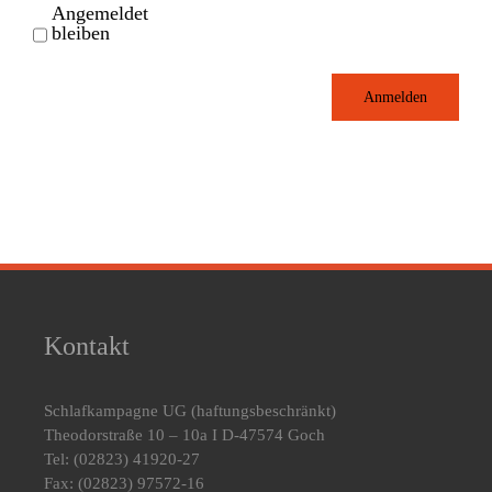
Angemeldet
bleiben
Anmelden
Kontakt
Schlafkampagne UG
(haftungsbeschränkt)
Theodorstraße 10 – 10a I D-47574 Goch
Tel: (02823) 41920-27
Fax: (02823) 97572-16