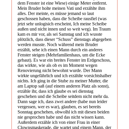
dem Fenster ist eine Wiese) einige Meter entfernt.
Mein Bruder holte meinen Vati und erzählte ihm
alles. Der meinte, es müsse jemand so laut
geschossen haben, dass die Scheibe rausfiel (was
jetzt sehr unlogisich erscheint, Ich meine Scheibe
außen und nicht innen und so weit weg). Im Traum
kam es mir vor, als sei Samstag und ich wusste
plötzlich, dass dieser “Schuss” dienstags abgegeben
werden musste. Noch während mein Bruder
erzählt, sehe ich einen Mann durch ein anderes
Fenster steigen (Mehrfamilienhaus, um die Ecke
gebaut). Es war ein breites Fenster im Erdgeschoss,
das wirkte, wie als ob es im Moment wegen
Renovierung nicht bewohnt wurde. Der Mann
wirkte ungefährlich und ich erzählte vorsichtshalber
nichts. Ich ging in die Stube zu meiner Mutter, die
am Laptop saß (auf einem anderen Platz als sonst),
erzähle ihr, dass ich glaube es sei dienstag
geschehen und die Scheibe seitdem nicht mehr da.
Dann sage ich, dass zwei andere (habe nun leider
vergessen, wer es war), glauben, es sei bereits
Sonntag geschehen, obwolhl ich mit diesen beiden
nie gesprochen habe und das nicht wissen kann.
Außerdem erzähle ich von einer Frau in einer
Clownsmaskerade, die wartet und einem Mann, der