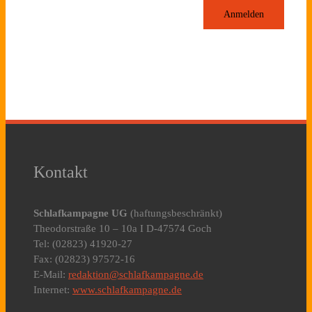
Anmelden
Kontakt
Schlafkampagne UG
(haftungsbeschränkt)
Theodorstraße 10 – 10a I D-47574 Goch
Tel: (02823) 41920-27
Fax: (02823) 97572-16
E-Mail:
redaktion@schlafkampagne.de
Internet:
www.schlafkampagne.de