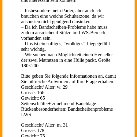
uns interessant sein könnten?
– Insbesondere mein Parter, aber auch ich
brauchen eine weiche Schulterzone, da wir
ansonsten nicht genügend einsinken.
– Da ich Bandscheiben-Probleme habe muss
zudem ausreichend Stütze im LWS-Bereich
vorhanden sein.
– Uns ist ein softiges, “wolkiges” Liegegefühl
sehr wichtig.
– Wir suchen nach Möglichkeit einen Hersteller
der zwei Matratzen in eine Hülle packt, Größe
180×200.
Bitte geben Sie folgende Informationen an, damit
Sie hilfreiche Antworten auf Ihre Frage erhalten:
Geschlecht/ Alter: w, 29
Grösse: 166
Gewicht: 65
Seitenschläfer+ zunehmend Bauchlage
Rückenbesonderheiten: Bandscheibenprobleme
LWS
Geschlecht/ Alter: m, 31
Grösse: 178
Gewicht: 75