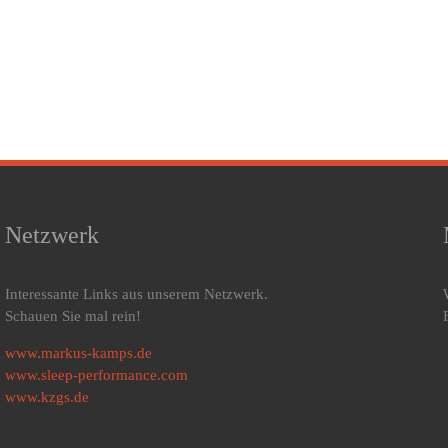
Netzwerk
Interessante Links aus unserem Netzwerk.
Schauen Sie mal rein!
www.markus-kamps.de
www.sleep-performance.com
www.kzgs.de