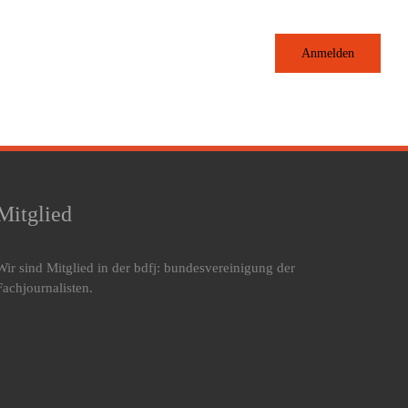
Anmelden
Mitglied
Wir sind Mitglied in der bdfj: bundesvereinigung der
Fachjournalisten.