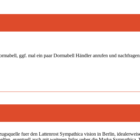
rmabell, ggf. mal ein paar Dormabell Händler anrufen und nachfragen,
zugsquelle fuer den Lattenrost Sympathica vision in Berlin, idealerweis
helfen, eventuell auch mit weiteren Infos ueber die Marke Sympathica