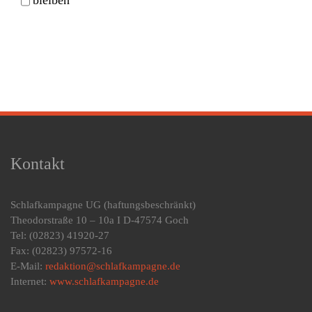
Kontakt
Schlafkampagne UG
(haftungsbeschränkt)
Theodorstraße 10 – 10a I D-47574 Goch
Tel: (02823) 41920-27
Fax: (02823) 97572-16
E-Mail:
redaktion@schlafkampagne.de
Internet:
www.schlafkampagne.de